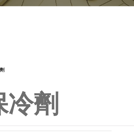
劑
保冷劑